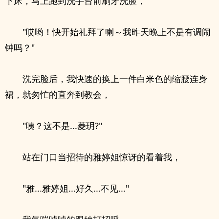
下床，马上跑到洗手台前刷牙洗脸，
"哎哟！快开始礼拜了喇～我昨天晚上不是有调闹
钟吗？"
洗完脸后，我快速的换上一件白米色的缩腰连身
裙，就匆忙的直奔到教会，
"咦？这不是...菱玥?"
站在门口当招待的雅婷姐惊讶的看着我，
"雅...雅婷姐...好久...不见..."