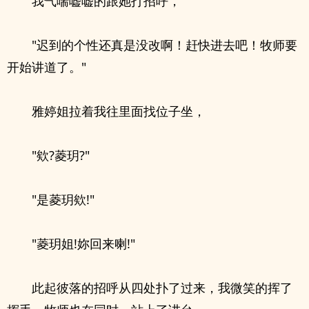
我气喘嘘嘘的跟她打招呼，
"迟到的个性还真是没改啊！赶快进去吧！牧师要
开始讲道了。"
雅婷姐拉着我往里面找位子坐，
"欸?菱玥?"
"是菱玥欸!"
"菱玥姐!妳回来喇!"
此起彼落的招呼从四处扑了过来，我微笑的挥了