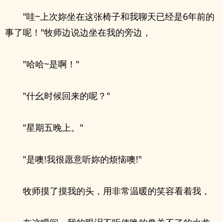
"哇~上次妳坐在这张椅子和我聊天已经是6年前的
事了呢！"牧师边说边坐在我的旁边，
"哈哈~是啊！"
"什幺时候回来的呢？"
"星期五晚上。"
"是噢!我很愿意听妳的烦恼噢!"
牧师摸了摸我的头，用非常温暖的笑容看着我，