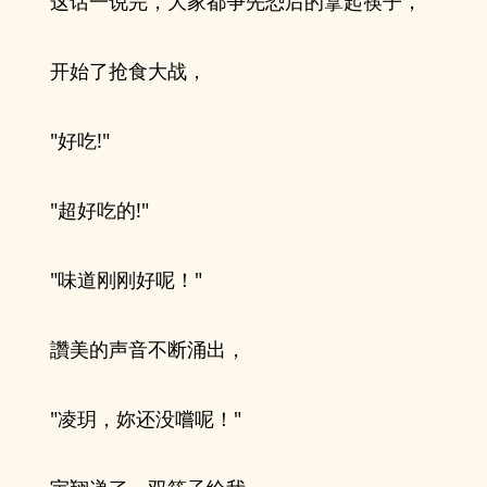
这话一说完，大家都争先恐后的拿起筷子，
开始了抢食大战，
"好吃!"
"超好吃的!"
"味道刚刚好呢！"
讚美的声音不断涌出，
"凌玥，妳还没嚐呢！"