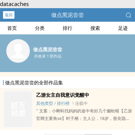
datacaches
做点黑泥尝尝
返回
首页
分类
排行
搜索
足迹
做点黑泥尝尝
共收录 1 部作品
做点黑泥尝尝的全部作品集
乙游女主自我意识觉醒中
其他类型
/
排行榜
连载中
" 文案：小蝌蚪找妈妈的途中有好几个癞蛤蟆【乙游
官网主要角se】时子栖：主人公，18岁，善良隐
忍。父母、哥哥相继离世，在成年时觉醒为月使，
希望jinru月之塔帮助更多的存在，改变这个扭曲的