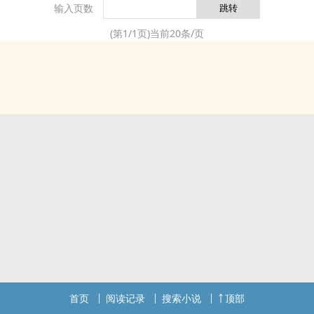
输入页数
世界。「月使不该是被保护、掠夺的存在，作为十
万分之一的特别，我有我的责任。」白以谙：24
(第
1
/
1
页)当前
20
条/页
岁，纯qing坦率，有偏执、钻niu角尖的一面。见
了黄河心不死，撞上南墙不回tou的典型人物，有时
会用cu暴的言行掩饰柔ruan的nei心。「不服气？
我可没有出老千，愿赌服输。」柏砚：25岁，冷淡
克制，有轻微洁癖和厌人倾向，很注重边界感，随
着相chu或许会发现他与成熟外表不符的幼稚。
「嗯？梦到变成鸟吗，还ting有意思的，不过以你
的xing格小心被人抓走吃掉。」席付池：26岁，席
付之的弟弟，轻浮风liu，因ti贴温柔的态度异xing
缘很好，但也因此被同xing讽刺是“脂粉堆里的小公
子”。「好过分啊，对女xing温柔不是男xing应该
zuo的事吗？……不如你教教我该怎么对某一个人特
殊？」席付之：27岁，席付池的哥哥，温run如
玉……的外表不过是假象，实际是心机腹黑、知人善
用的野心家，不知为何有些在意主人公。「我喜欢
首页
阅读记录
搜索小说
顶部
你。我可以说很多次，直到你我都记得清清楚