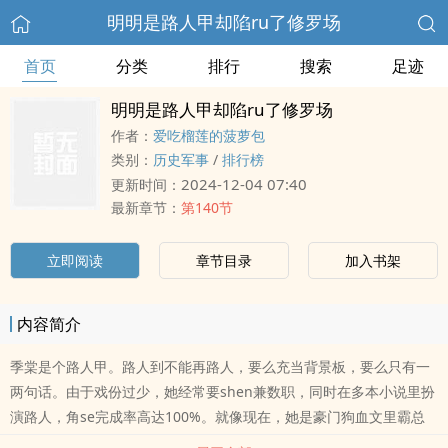
明明是路人甲却陷ru了修罗场
首页
分类
排行
搜索
足迹
明明是路人甲却陷ru了修罗场
作者：
爱吃榴莲的菠萝包
类别：
历史军事
/
排行榜
2024-12-04 07:40
更新时间：
最新章节：
第140节
立即阅读
章节目录
加入书架
内容简介
季棠是个路人甲。路人到不能再路人，要么充当背景板，要么只有一
两句话。由于戏份过少，她经常要shen兼数职，同时在多本小说里扮
演路人，角se完成率高达100%。就像现在，她是豪门狗血文里霸总
家的女..