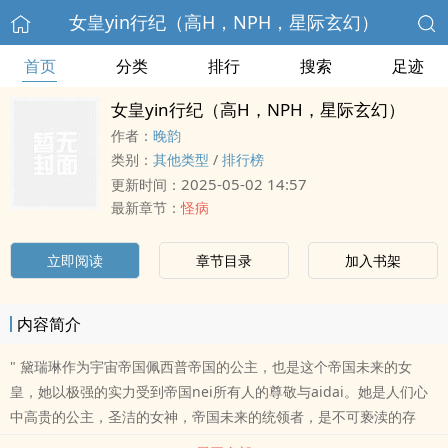
女皇yin行纪（高H，NPH，星际玄幻）
首页
分类
排行
搜索
足迹
女皇yin行纪（高H，NPH，星际玄幻）
作者：
晚韵
类别：
其他类型
/
排行榜
2025-05-02 14:57
更新时间：
最新章节：
怪病
立即阅读
章节目录
加入书架
内容简介
" 黛瑞琳作为宇宙帝国佩西普帝国的公主，也是这个帝国未来的女
皇，她以极强的实力受到帝国nei所有人的尊敬与aidai。她是人们心
中高贵的公主，圣洁的女神，帝国未来的统领者，是不可亵渎的存
在。可黛瑞琳第一次使用了虚拟终端机qixieyu后，她才发现自己的yu