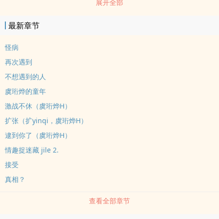
展开全部
望有多强，在现实里她是高贵的公主，不可侵犯的存在，但在虚拟终
端机qi里，她却愿意扮演那受人凌辱的女nu，或者战败国的俘虏，被
最新章节
各zhong男人们调教……
怪病
再次遇到
不想遇到的人
虞珩烨的童年
激战不休（虞珩烨H）
扩张（扩yinqi，虞珩烨H）
逮到你了（虞珩烨H）
情趣捉迷藏 jile 2.
接受
真相？
查看全部章节