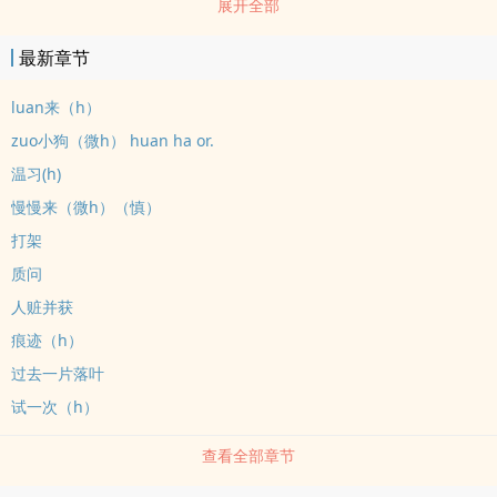
展开全部
清了。排雷：1.随便写写，文笔小白2.像包养又不是包养，像调教又
不是调教，大概是两个别扭的人黏黏糊糊缠在一起似谈非谈的状态，
最新章节
不是真的当“主人”，所有称呼都会沦为小qing侣play的一环。3.文很
cu糙，话很cu俗，会有很多lou骨xqi官描写，不是文艺意识liu，是直
luan来（h）
白那zhong4.男主控制yu强，会想要女主什么都不zuo待在他shen
zuo小狗（微h） huan ha or.
边，女主缺ai，涉及微微微微囚禁和限制自由
温习(h)
慢慢来（微h）（慎）
打架
质问
人赃并获
痕迹（h）
过去一片落叶
试一次（h）
查看全部章节