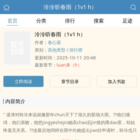
泠泠听春雨（1v1 h）
首页
分类
排行
搜索
足迹
泠泠听春雨（1v1 h）
作者：
卷心菜
类别：
其他类型
/
排行榜
2025-10-11 20:48
更新时间：
最新章节：
luan来（h）
立即阅读
章节目录
加入书架
内容简介
" 湛津对聆泠来说就像那年chun天下了很久的那场大雨。??他们缠
绵，他们亲吻，他把jingyeshejin她高chao后jin致的甬dao里，却始
终毫无关系。??连最后他同样在雨中向她提出jiao往申请时，聆泠也只
是问了一句：“这是命令吗，主人？”??她把欠他的钱还给他，然后就两