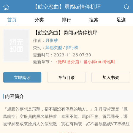
【航空恋曲】勇闯ai情停机坪
首页
分类
排行
搜索
足迹
【航空恋曲】勇闯ai情停机坪
作者：
月影纱
类别：
其他类型
/
排行榜
2023-11-26 07:39
更新时间：
最新章节：
〈微BL番外篇〉当小鲜rou降临时
立即阅读
章节目录
加入书架
内容简介
『翅膀的夢想是飛翔，卻不能沒有停靠的地方。』朱丹蓉肯定是『鳳
凰航空』空服員的黑名單榜首！奉承不能、馬pi不會、得罪課長，還
被學姊當成來搶男人的假想敵，實在有夠衰！好不容易熬成VIP專機組
員，卻惹到『鳳凰航空』裡最不該沾的傢伙，被誤解卻百kou莫辯......