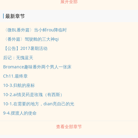
展开全部
天公伯啊！當空服員為什麼會讓人生變得好複雜？簡任翔的生活只剩
下飛行。shen為機師，高薪、自由、shen邊圍繞著美女，所有男人
最新章节
的終極夢想，他全都實踐。卻無法對外人言明自己的挫折與寂寞。安
全與責任，壓在飛行員肩上的重擔，是他說不出kou黑歷史的關鍵。
〈微BL番外篇〉当小鲜rou降临时
他早已決定封閉自己的心，斷絕對美好的奢望。直到遇見坦率、倔
〈番外篇〉驾驶舱的三大神qi
強、又脆弱的她......如果前一次的降落不完美，能夠給自己再一次重
【公告】2017暑期活动
飛的機會嗎？理智拒絕重蹈覆轍，心卻要我緊追妳的方向.......愛qing
后记：无愧蓝天
與責任，是互相拉扯、背dao而馳？或是互為表裡、一體兩面？只有
Bromance趣味番外两个男人一张床
一個方法，才能知dao真正的答案。_____________________________?
2016/09/30登上[濃qing館]熱門新書接檔故事【總裁就要十分甜】已
Ch11.最终章
與大家見面，目前連載中！歡迎大家收書！?FB粉絲專頁『月影紗』--
10-3.归航的座标
閱讀相關，刊登訊息，生活分享。?看了故事，寫個留言給我吧！能收
10-2.ai情灵药是玫瑰（有西斯）
到讀者回應，是shen為作者最幸福的事，啾咪
10-1.在需要的地方，dian亮自己的光
__________________________________感謝朋友的訂購支持！訂購的朋友，
9-4.摆渡人的使命
請留意配合瀏覽qi的模式：『電腦版』或『手機版』，即可順利閱
讀！【2017夏ri書展】活動公告?POPO夏ri園遊會，在8/16～8/31會
查看全部章节
推出「濃qing蜜意任你選」jing選小說書展，《勇闖愛qing停機坪》
會參展，歡迎舊雨新知利用這段時間享優惠、看好書。?POPO儲值兑