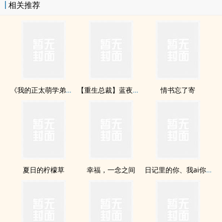
相关推荐
換比例是1:100，超級優惠！1元台幣換100PO幣。也就是扣掉尾ba兩
位數就是台幣定價。所以本書定價折扣前比一罐可樂還優惠！請大家
多支持熬夜寫稿眼睛差點青瞑的作者XD?番外篇將**配合書展**，分
次發表，敬請期待！希望大家以訂購在POPO創作的所有完本作者，
支持正版！抓緊暑假的尾聲，讓我們盡qing遨翔吧！By紗紗
《我的正太萌学弟！》
【重生总裁】蓝夜里的幸福微光
情书忘了寄
夏日的柠檬草
幸福，一念之间
日记里的你、我ai你。