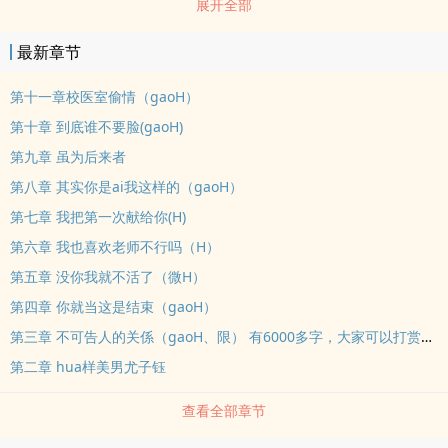
展开全部
菲對方杏兒說：杏兒，我從未如此期待明天，因為明天的我會比今天
更愛你……宋譽之對方杏兒說：杏兒，我不敢求你像我愛你那樣愛我，
最新章节
只求給我一點憐憫，別離開，別bi我去死……尤子鈺對蕭菲說：方杏兒
就是一披著人民教師外衣的婊子，這樣的女人你也要？蕭菲對尤子鈺
第十一章校医室偷情（gaoH）
說：我不要不就白白便宜了你，誰不知dao你也稀罕這婊子！宋譽之
第十章 到底谁不要脸(gaoH)
對尤子鈺說：我愛方杏兒這婊子，如果沒有你，這婊子也愛我。蕭菲
第九章 虽为后来者
對宋譽之說：方杏兒誰也不愛，不愛我也不愛你，她就是一人盡可夫
第八章 其实你是ai我这样的（gaoH）
的婊子！女主角：方杏兒注意：本題材靈感來源於社會題材，但是內
第七章 我把第一次献给你(H)
容大不相同，不必對號ru座，不要瞎聯想，我只guan編，您只guan
看。
第六章 我也喜欢老师不行吗（H）
第五章 没你我就不活了（微H）
第四章 你就当这是结束（gaoH）
第三章 不可告人的关係（gaoH、限） 有6000多字，大家可以打赏一xia吗
第二章 hua样美男尤子钰
查看全部章节