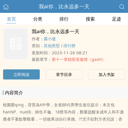
我ai你，比永远多一天
首页
分类
排行
搜索
足迹
我ai你，比永远多一天
作者：
露小缝
类别：
其他类型
/
排行榜
2023-11-26 08:21
更新时间：
最新章节：
第十一章校医室偷情（gaoH）
立即阅读
章节目录
加入书架
内容简介
校園愛qing，背景為X中學，女老師VS男學生進坑提示：本文包
hanNP、nue待、師生不倫、18禁等內容，鄭重提醒未成年人和不適
應者不要點擊觀看，一切後果須自行承擔。??尤子鈺對方杏兒說：杏
兒，無論你信與不信，我只要你記得──我愛你，比永遠多一天……蕭