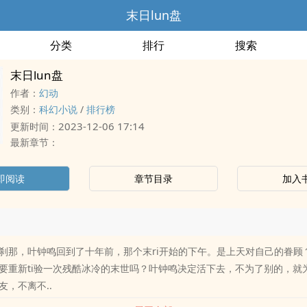
末日lun盘
分类
排行
搜索
末日lun盘
作者：
幻动
类别：
科幻小说
/
排行榜
2023-12-06 17:14
更新时间：
最新章节：
即阅读
章节目录
加入
刹那，叶钟鸣回到了十年前，那个末ri开始的下午。是上天对自己的眷顾
要重新ti验一次残酷冰冷的末世吗？叶钟鸣决定活下去，不为了别的，就
友，不离不..